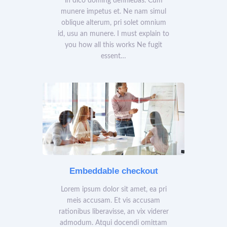
in dico doming definiebas. Cum
munere impetus et. Ne nam simul
oblique alterum, pri solet omnium
id, usu an munere. I must explain to
you how all this works Ne fugit
essent…
Embeddable checkout
Lorem ipsum dolor sit amet, ea pri
meis accusam. Et vis accusam
rationibus liberavisse, an vix viderer
admodum. Atqui docendi omittam