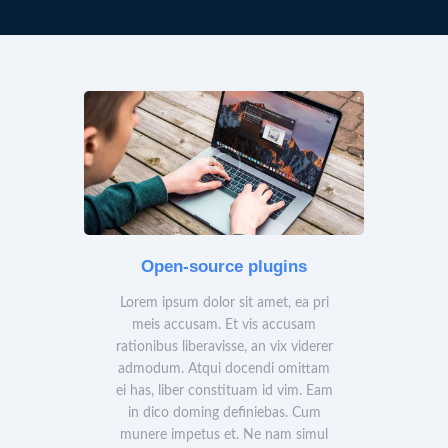
Open-source plugins
Lorem ipsum dolor sit amet, ea pri
meis accusam. Et vis accusam
rationibus liberavisse, an vix viderer
admodum. Atqui docendi omittam
ei has, liber constituam id vim. Eam
in dico doming definiebas. Cum
munere impetus et. Ne nam simul