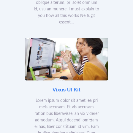
oblique alterum, pri solet omnium
id, usu an munere. I must explain to
you how all this works Ne fugit
essent…
Vixus UI Kit
Lorem ipsum dolor sit amet, ea pri
meis accusam. Et vis accusam
rationibus liberavisse, an vix viderer
admodum. Atqui docendi omittam
ei has, liber constituam id vim. Eam