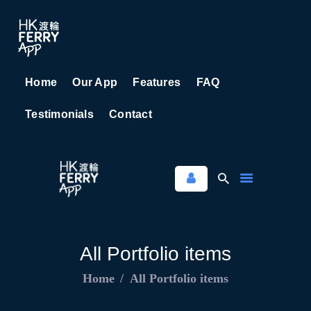
Home
Our App
Features
FAQ
HOME
Testimonials
Contact
OUR APP
FEATURES
FAQ
TESTIMONIALS
CONTACT
All Portfolio items
Home
All Portfolio items