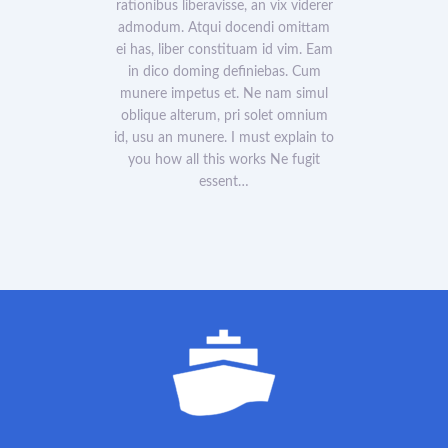
rationibus liberavisse, an vix viderer
admodum. Atqui docendi omittam
ei has, liber constituam id vim. Eam
in dico doming definiebas. Cum
munere impetus et. Ne nam simul
oblique alterum, pri solet omnium
id, usu an munere. I must explain to
you how all this works Ne fugit
essent…