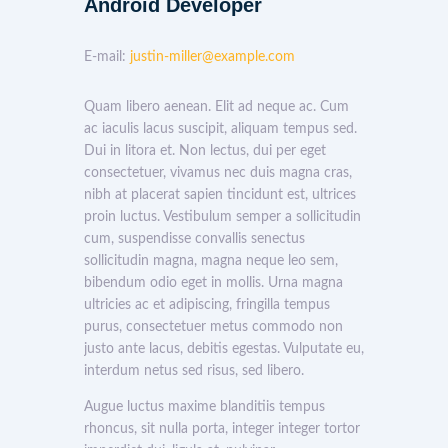
Android Developer
E-mail:
justin-miller@example.com
Quam libero aenean. Elit ad neque ac. Cum
ac iaculis lacus suscipit, aliquam tempus sed.
Dui in litora et. Non lectus, dui per eget
consectetuer, vivamus nec duis magna cras,
nibh at placerat sapien tincidunt est, ultrices
proin luctus. Vestibulum semper a sollicitudin
cum, suspendisse convallis senectus
sollicitudin magna, magna neque leo sem,
bibendum odio eget in mollis. Urna magna
ultricies ac et adipiscing, fringilla tempus
purus, consectetuer metus commodo non
justo ante lacus, debitis egestas. Vulputate eu,
interdum netus sed risus, sed libero.
Augue luctus maxime blanditiis tempus
rhoncus, sit nulla porta, integer integer tortor