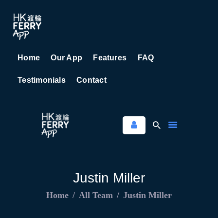
Home
Our App
Features
FAQ
HOME
Testimonials
Contact
OUR APP
FEATURES
FAQ
TESTIMONIALS
CONTACT
Justin Miller
Home
All Team
Justin Miller