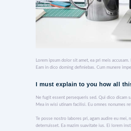
Lorem ipsum dolor sit amet, ea pri meis accusam. 
Eam in dico doming definiebas. Cum munere impetu
I must explain to you how all th
Ne fugit essent persequeris sed. Qui dico dicam s
Mea in wisi utinam facilisi. Eu omnes nonumes ref
Te posse nostro labores pri, agam audire eu mei, n
deterruisset. Ea mazim suavitate ius. Ei lorem inst