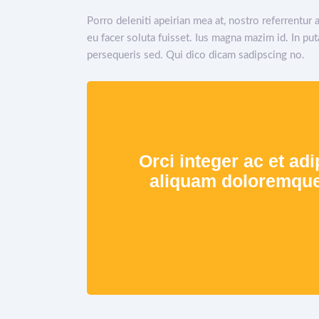
Porro deleniti apeirian mea at, nostro referrentur 
eu facer soluta fuisset. Ius magna mazim id. In pu
persequeris sed. Qui dico dicam sadipscing no.
Orci integer ac et adi
aliquam doloremque c