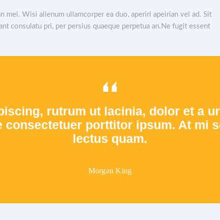
an mei. Wisi alienum ullamcorper ea duo, aperiri apeirian vel ad. Sit
tant consulatu pri, per persius quaeque perpetua an.Ne fugit essent
piscing, rutrum ut lacinia, dolor et a 
onsectetuer porttitor ipsum. At mi se
lectus quam.
Morgan King