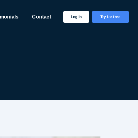
imonials
Contact
Log in
Try for free