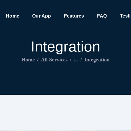
HOME
Home
Our App
Features
FAQ
Test
OUR APP
FEATURES
Integration
FAQ
Home
All Services
...
Integration
TESTIMONIALS
CONTACT