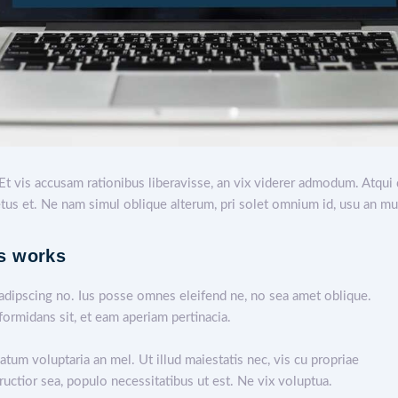
Et vis accusam rationibus liberavisse, an vix viderer admodum. Atqui 
s et. Ne nam simul oblique alterum, pri solet omnium id, usu an mu
is works
adipscing no. Ius posse omnes eleifend ne, no sea amet oblique.
ormidans sit, et eam aperiam pertinacia.
atum voluptaria an mel. Ut illud maiestatis nec, vis cu propriae
ructior sea, populo necessitatibus ut est. Ne vix voluptua.