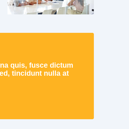
urna quis, fusce dictum
d, tincidunt nulla at