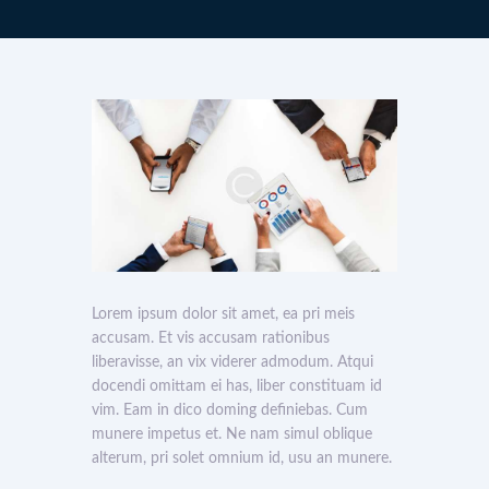
Lorem ipsum dolor sit amet, ea pri meis
accusam. Et vis accusam rationibus
liberavisse, an vix viderer admodum. Atqui
docendi omittam ei has, liber constituam id
vim. Eam in dico doming definiebas. Cum
munere impetus et. Ne nam simul oblique
alterum, pri solet omnium id, usu an munere.