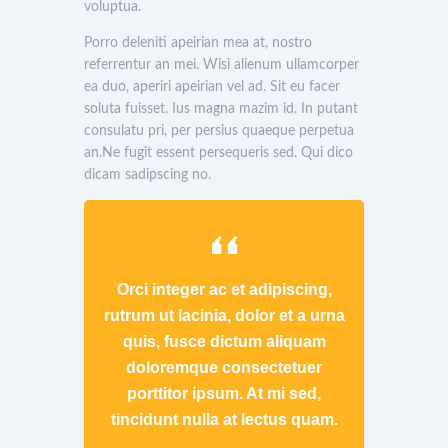
voluptua.
Porro deleniti apeirian mea at, nostro
referrentur an mei. Wisi alienum ullamcorper
ea duo, aperiri apeirian vel ad. Sit eu facer
soluta fuisset. Ius magna mazim id. In putant
consulatu pri, per persius quaeque perpetua
an.Ne fugit essent persequeris sed. Qui dico
dicam sadipscing no.
Orci integer ac et adipiscing,
rutrum ut lacinia, dolor et a urna
quis, fusce dictum aliquam
doloremque consectetuer
porttitor ipsum. At mi sed,
tincidunt nulla at lectus quam.