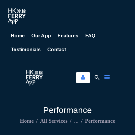
Home
Our App
Features
FAQ
HOME
Testimonials
Contact
OUR APP
FEATURES
FAQ
TESTIMONIALS
CONTACT
Performance
Home
All Services
...
Performance