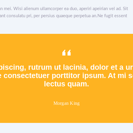
an mei. Wisi alienum ullamcorper ea duo, aperiri apeirian vel ad. Sit
tant consulatu pri, per persius quaeque perpetua an.Ne fugit essent
piscing, rutrum ut lacinia, dolor et a 
onsectetuer porttitor ipsum. At mi se
lectus quam.
Morgan King