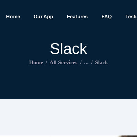
HOME
Home
Our App
Features
FAQ
Test
OUR APP
FEATURES
Slack
FAQ
Home
All Services
...
Slack
TESTIMONIALS
CONTACT