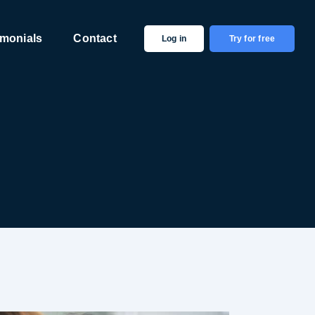
imonials
Contact
Log in
Try for free