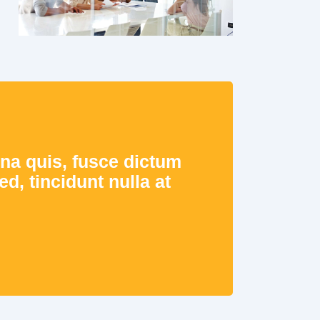
urna quis, fusce dictum
d, tincidunt nulla at