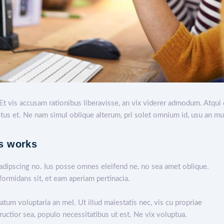
Et vis accusam rationibus liberavisse, an vix viderer admodum. Atqui 
s et. Ne nam simul oblique alterum, pri solet omnium id, usu an mu
is works
adipscing no. Ius posse omnes eleifend ne, no sea amet oblique.
ormidans sit, et eam aperiam pertinacia.
atum voluptaria an mel. Ut illud maiestatis nec, vis cu propriae
ructior sea, populo necessitatibus ut est. Ne vix voluptua.