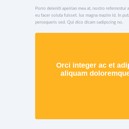
Porro deleniti apeirian mea at, nostro referrentur 
eu facer soluta fuisset. Ius magna mazim id. In pu
persequeris sed. Qui dico dicam sadipscing no.
Orci integer ac et adi
aliquam doloremque c