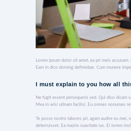
Lorem ipsum dolor sit amet, ea pri meis accusam. 
Eam in dico doming definiebas. Cum munere impetu
I must explain to you how all th
Ne fugit essent persequeris sed. Qui dico dicam s
Mea in wisi utinam facilisi. Eu omnes nonumes ref
Te posse nostro labores pri, agam audire eu mei, n
deterruisset. Ea mazim suavitate ius. Ei lorem inst